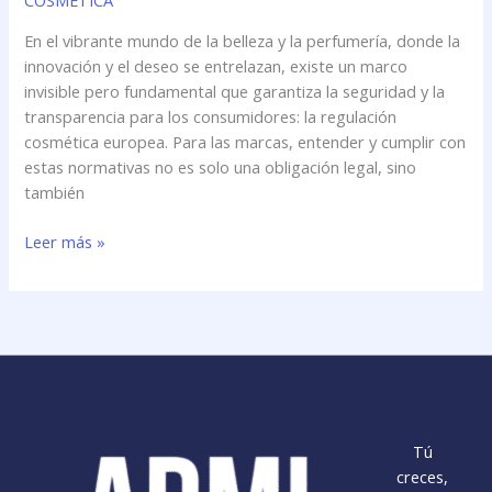
COSMÉTICA
En el vibrante mundo de la belleza y la perfumería, donde la
innovación y el deseo se entrelazan, existe un marco
invisible pero fundamental que garantiza la seguridad y la
transparencia para los consumidores: la regulación
cosmética europea. Para las marcas, entender y cumplir con
estas normativas no es solo una obligación legal, sino
también
Navegando
Leer más »
el
Laberinto
de
la
Belleza
Regulada:
Un
Vistazo
Tú
a
creces,